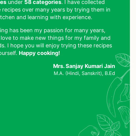
pes
under
58 categories
. I have collected
 recipes over many years by trying them in
tchen and learning with experience.
ing has been my passion for many years,
 love to make new things for my family and
ds. I hope you will enjoy trying these recipes
ourself.
Happy cooking!
Mrs. Sanjay Kumari Jain
M.A. (Hindi, Sanskrit), B.Ed