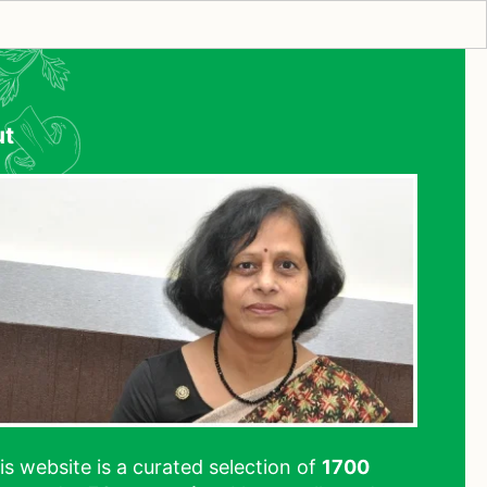
ut
his website is a curated selection of
1700