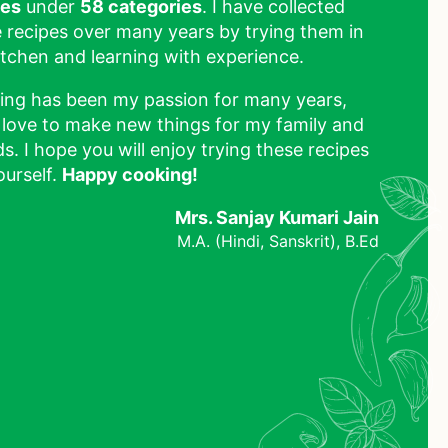
pes
under
58 categories
. I have collected
 recipes over many years by trying them in
tchen and learning with experience.
ing has been my passion for many years,
 love to make new things for my family and
ds. I hope you will enjoy trying these recipes
ourself.
Happy cooking!
Mrs. Sanjay Kumari Jain
M.A. (Hindi, Sanskrit), B.Ed