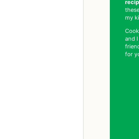
reci
these
my ki
Cook
and I
frien
for y