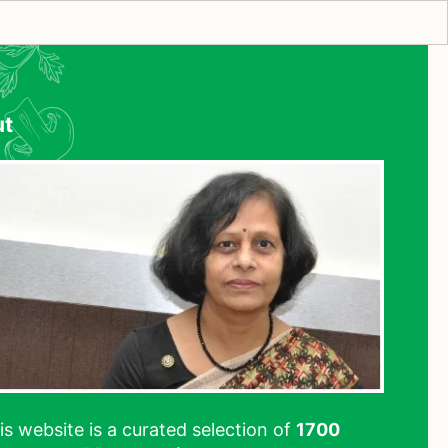
ut
his website is a curated selection of
1700