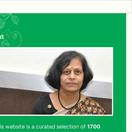
ut
his website is a curated selection of
1700