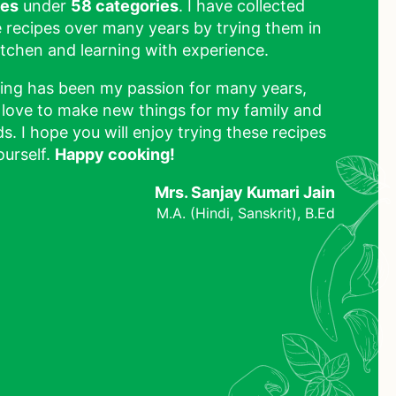
pes
under
58 categories
. I have collected
 recipes over many years by trying them in
tchen and learning with experience.
ing has been my passion for many years,
 love to make new things for my family and
ds. I hope you will enjoy trying these recipes
ourself.
Happy cooking!
Mrs. Sanjay Kumari Jain
M.A. (Hindi, Sanskrit), B.Ed