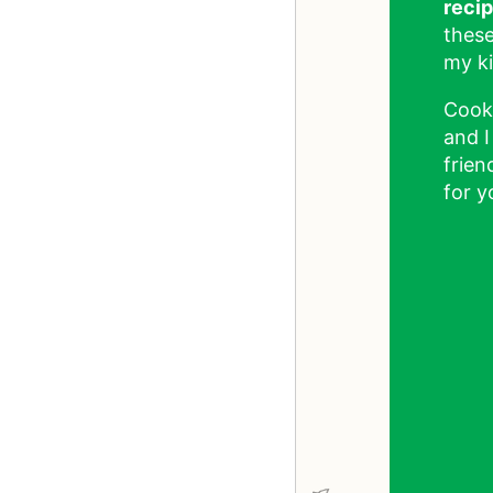
reci
these
my ki
Cook
and I
frien
for y