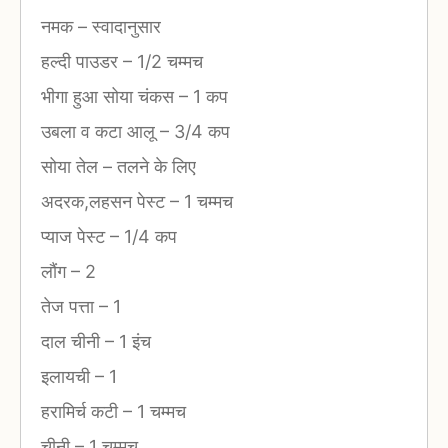
नमक
–
स्वादानुसार
हल्दी पाउडर
–
1/2 चम्मच
भीगा हुआ सोया चंकस
–
1 कप
उबला व कटा आलू
–
3/4 कप
सोया तेल
–
तलने के लिए
अदरक,लहसन पेस्ट
–
1 चम्मच
प्याज पेस्ट
–
1/4 कप
लौंग
–
2
तेज पत्ता
–
1
दाल चीनी
–
1 इंच
इलायची
–
1
हरामिर्च कटी
–
1 चम्मच
चीनी
–
1 चम्मच