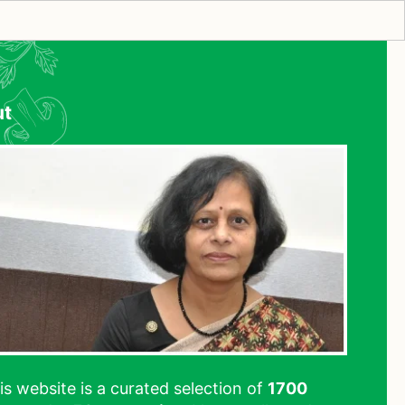
ut
his website is a curated selection of
1700