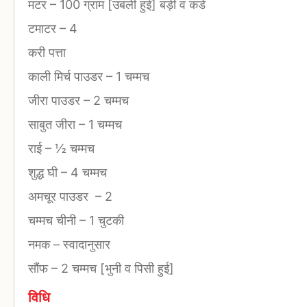
मटर
–
100 ग्राम [उबली हुई] बड़ी व कडे
टमाटर
–
4
करी पत्ता
काली मिर्च पाउडर
–
1 चम्मच
जीरा पाउडर
–
2 चम्मच
साबुत जीरा
–
1 चम्मच
राई
–
½ चम्मच
शुद्ध घी
–
4 चम्मच
अमचूर पाउडर
–
2
चम्मच चीनी
–
1 चुटकी
नमक
–
स्वादानुसार
सौंफ
–
2 चम्मच [भुनी व पिसी हुई]
विधि