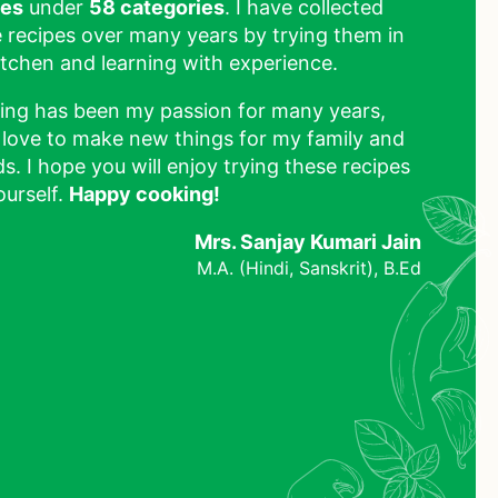
pes
under
58 categories
. I have collected
 recipes over many years by trying them in
tchen and learning with experience.
ing has been my passion for many years,
 love to make new things for my family and
ds. I hope you will enjoy trying these recipes
ourself.
Happy cooking!
Mrs. Sanjay Kumari Jain
M.A. (Hindi, Sanskrit), B.Ed