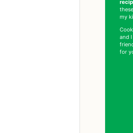
reci
these
my ki
Cook
and I
frien
for y