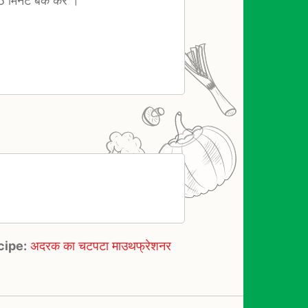
5 मिनट बेक करें ।
cipe:
अदरक का चटपटा माउथफ्रेशनर