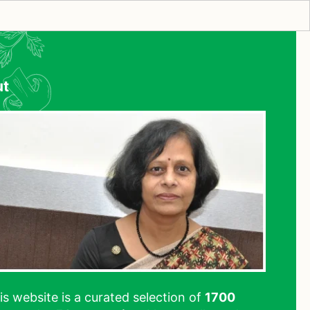
ut
his website is a curated selection of
1700