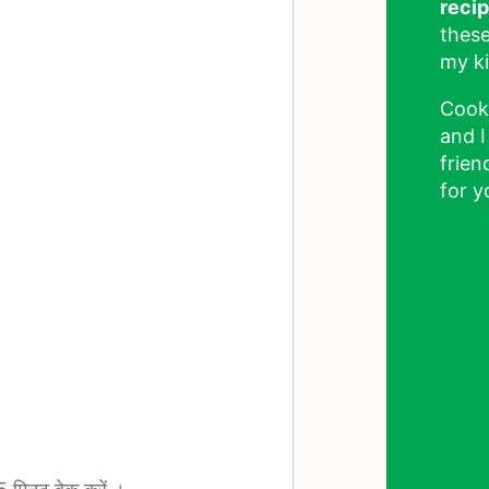
reci
these
my ki
Cook
and I
frien
for y