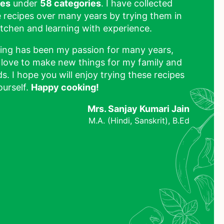
pes
under
58 categories
. I have collected
 recipes over many years by trying them in
tchen and learning with experience.
ing has been my passion for many years,
 love to make new things for my family and
ds. I hope you will enjoy trying these recipes
ourself.
Happy cooking!
Mrs. Sanjay Kumari Jain
M.A. (Hindi, Sanskrit), B.Ed