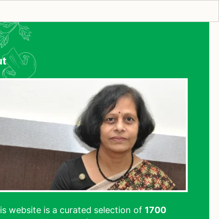
ut
his website is a curated selection of
1700