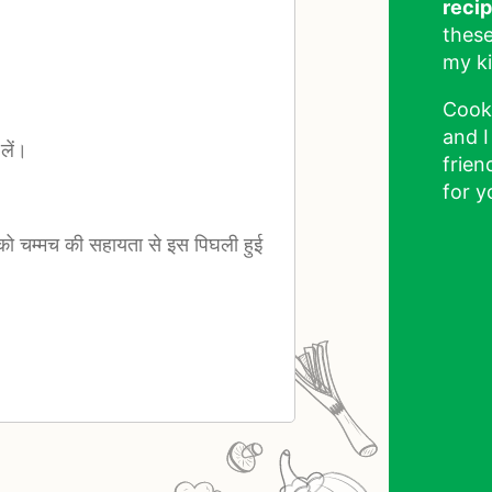
reci
these
my ki
Cook
and I
लें।
frien
for y
को चम्मच की सहायता से इस पिघली हुई