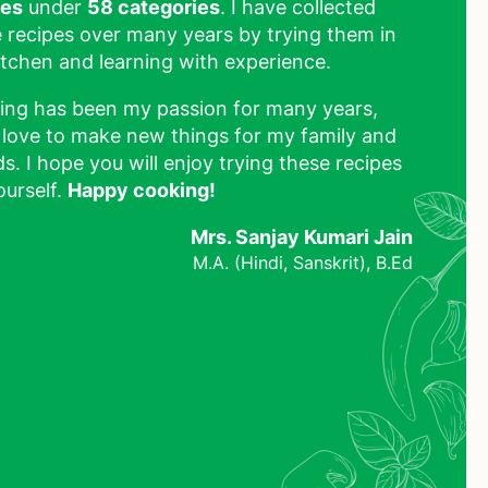
pes
under
58 categories
. I have collected
 recipes over many years by trying them in
tchen and learning with experience.
ing has been my passion for many years,
 love to make new things for my family and
ds. I hope you will enjoy trying these recipes
ourself.
Happy cooking!
Mrs. Sanjay Kumari Jain
M.A. (Hindi, Sanskrit), B.Ed