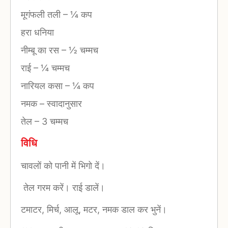
मूगंफली तली
–
¼ कप
हरा धनिया
नीम्बू का रस
–
½ चम्मच
राई
–
¼ चम्मच
नारियल कसा
–
¼ कप
नमक
–
स्वादानुसार
तेल
–
3 चम्मच
विधि
चावलों को पानी में भिगो दें।
तेल गरम करें। राई डालें।
टमाटर, मिर्च, आलू, मटर, नमक डाल कर भुनें।