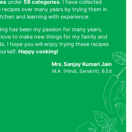
pes
under
58 categories
. I have collected
 recipes over many years by trying them in
tchen and learning with experience.
ing has been my passion for many years,
 love to make new things for my family and
ds. I hope you will enjoy trying these recipes
ourself.
Happy cooking!
Mrs. Sanjay Kumari Jain
M.A. (Hindi, Sanskrit), B.Ed