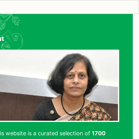
ut
his website is a curated selection of
1700