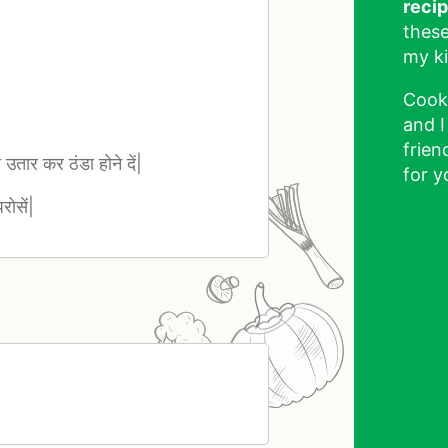
reci
these
my ki
Cook
and I
frien
ार कर ठंडा होने दें|
for y
रोसें|