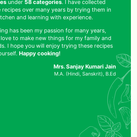
pes
under
58 categories
. I have collected
 recipes over many years by trying them in
tchen and learning with experience.
ing has been my passion for many years,
 love to make new things for my family and
ds. I hope you will enjoy trying these recipes
ourself.
Happy cooking!
Mrs. Sanjay Kumari Jain
M.A. (Hindi, Sanskrit), B.Ed