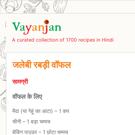
A curated collection of 1700 recipes in Hindi
जलेबी रबड़ी वॉफल
सामग्री
वॉफल के लिए
मैदा (या गेहूं का आटा)
–
1 कप
चीनी
–
1 बड़ा चम्मच
बेकिंग पाउडर
–
1 छोटा चम्मच