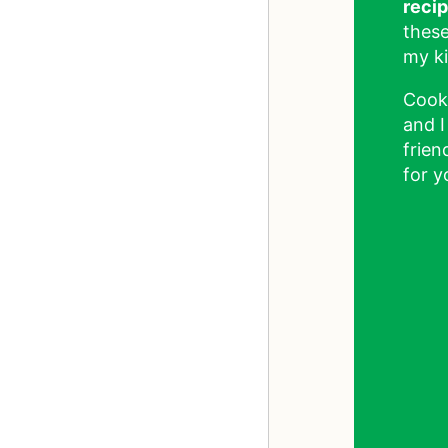
reci
these
my ki
Cook
and I
frien
for y