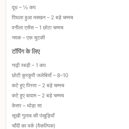
दूध
–
½ कप
पिघला हुआ मक्खन
–
2 बड़े चम्मच
वनीला एसेंस
–
1 छोटा चम्मच
नमक
–
एक चुटकी
टॉपिंग के लिए
गाढ़ी रबड़ी
–
1 कप
छोटी कुरकुरी जलेबियाँ
–
8–10
कटे हुए पिस्ता
–
2 बड़े चम्मच
कटे हुए बादाम
–
2 बड़े चम्मच
केसर
–
थोड़ा सा
सूखी गुलाब की पंखुड़ियाँ
चाँदी का वर्क (वैकल्पिक)