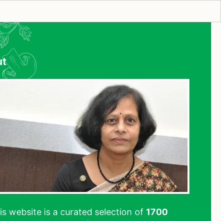
ut
his website is a curated selection of
1700