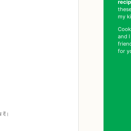
reci
these
my ki
Cook
and I
frien
for y
 दें।