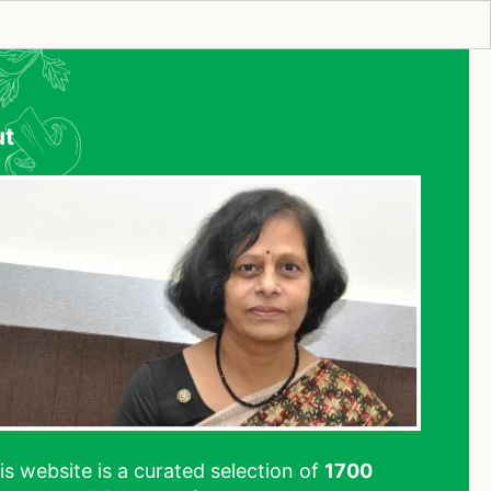
ut
his website is a curated selection of
1700