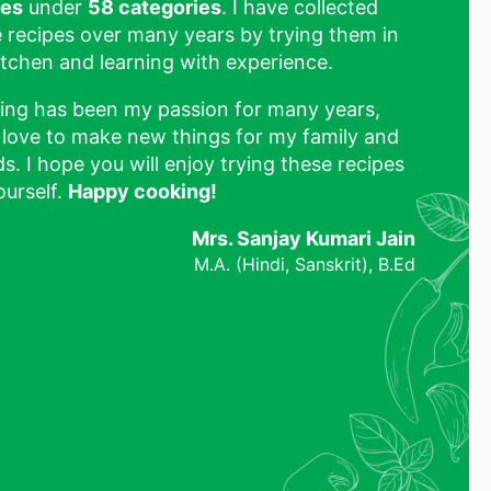
pes
under
58 categories
. I have collected
 recipes over many years by trying them in
tchen and learning with experience.
ing has been my passion for many years,
 love to make new things for my family and
ds. I hope you will enjoy trying these recipes
ourself.
Happy cooking!
Mrs. Sanjay Kumari Jain
M.A. (Hindi, Sanskrit), B.Ed