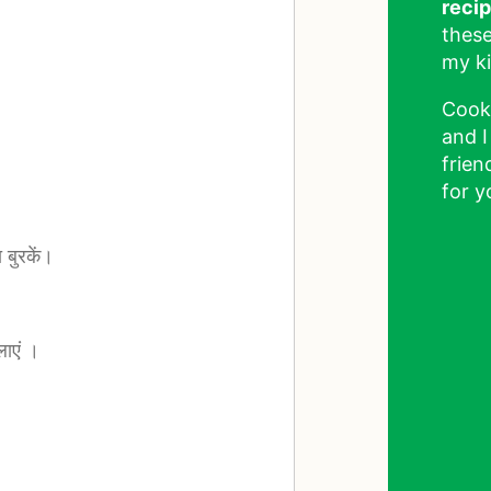
reci
these
my ki
Cook
and I
frien
for y
बुरकें।
ाएं ।