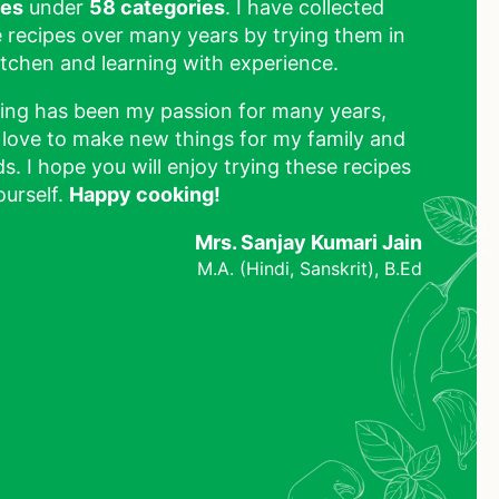
pes
under
58 categories
. I have collected
 recipes over many years by trying them in
tchen and learning with experience.
ing has been my passion for many years,
 love to make new things for my family and
ds. I hope you will enjoy trying these recipes
ourself.
Happy cooking!
Mrs. Sanjay Kumari Jain
M.A. (Hindi, Sanskrit), B.Ed