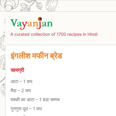
A curated collection of 1700 recipes in Hindi
इंगलीश मफीन ब्रेड
सामग्री
आटा
–
1 कप
मैदा
–
2 कप
मक्की का आटा
–
1 बडा चम्मच
गुनगुना दूध
–
1 कप