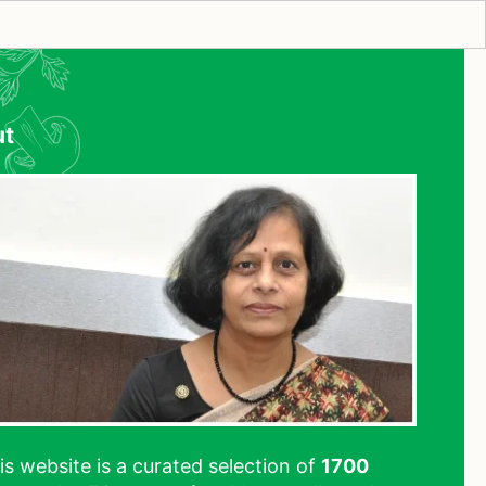
ut
his website is a curated selection of
1700