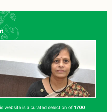
ut
his website is a curated selection of
1700