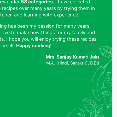
pes
under
58 categories
. I have collected
 recipes over many years by trying them in
tchen and learning with experience.
ing has been my passion for many years,
 love to make new things for my family and
ds. I hope you will enjoy trying these recipes
ourself.
Happy cooking!
Mrs. Sanjay Kumari Jain
M.A. (Hindi, Sanskrit), B.Ed