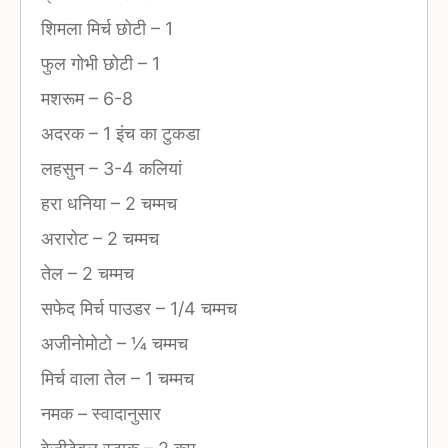
शिमला मिर्च छोटी
–
1
फुल गोभी छोटी
–
1
मशरूम
–
6-8
अदरक
–
1 इंच का टुकडा
लहसुन
–
3-4 कलियां
हरा धनिया
–
2 चम्मच
अरारोट
–
2 चम्मच
तेल
–
2 चम्मच
सफेद मिर्च पाउडर
–
1/4 चम्मच
अजीनोमोटो
–
¼ चम्मच
मिर्च वाला तेल
–
1 चम्मच
नमक
–
स्वादानुसार