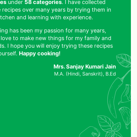
pes
under
58 categories
. I have collected
 recipes over many years by trying them in
tchen and learning with experience.
ing has been my passion for many years,
 love to make new things for my family and
ds. I hope you will enjoy trying these recipes
ourself.
Happy cooking!
Mrs. Sanjay Kumari Jain
M.A. (Hindi, Sanskrit), B.Ed