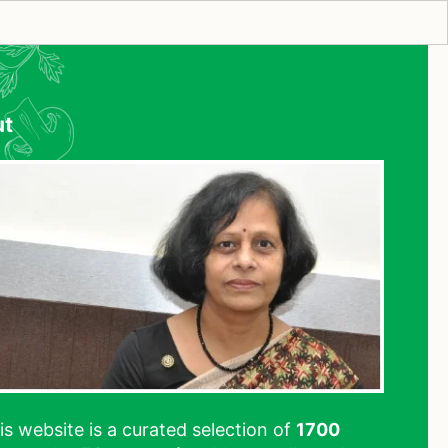
ut
his website is a curated selection of
1700