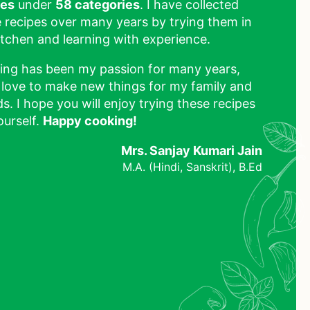
pes
under
58 categories
. I have collected
 recipes over many years by trying them in
tchen and learning with experience.
ing has been my passion for many years,
 love to make new things for my family and
ds. I hope you will enjoy trying these recipes
ourself.
Happy cooking!
Mrs. Sanjay Kumari Jain
M.A. (Hindi, Sanskrit), B.Ed