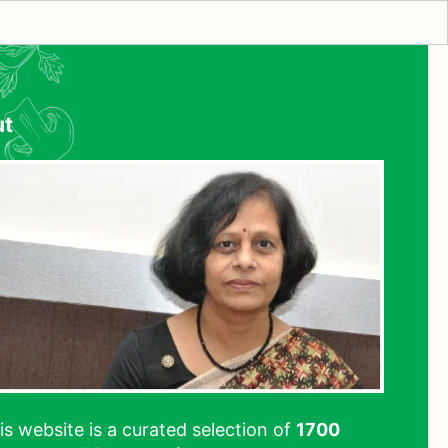
ut
his website is a curated selection of
1700