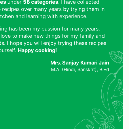
pes
under
58 categories
. I have collected
 recipes over many years by trying them in
tchen and learning with experience.
ing has been my passion for many years,
 love to make new things for my family and
ds. I hope you will enjoy trying these recipes
ourself.
Happy cooking!
Mrs. Sanjay Kumari Jain
M.A. (Hindi, Sanskrit), B.Ed