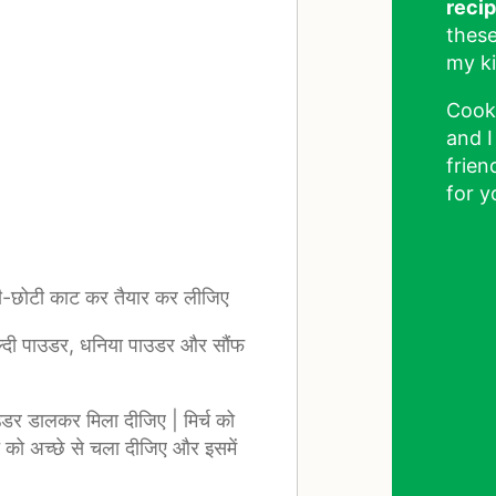
reci
these
my ki
Cook
and I
frien
for y
टी-छोटी काट कर तैयार कर लीजिए
हल्दी पाउडर, धनिया पाउडर और सौंफ
ाउडर डालकर मिला दीजिए | मिर्च को
 को अच्छे से चला दीजिए और इसमें