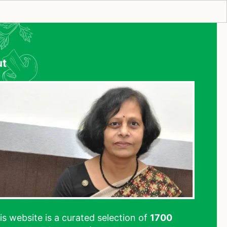
ut
his website is a curated selection of
1700